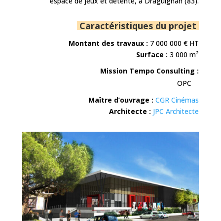
espace de jeux et détente, à Draguignan (83).
Caractéristiques du projet
Montant des travaux :
7 000 000
€ HT
Surface :
3 000 m²
Mission Tempo Consulting :
OPC
Maître d’ouvrage :
CGR Cinémas
Architecte :
JPC Architecte